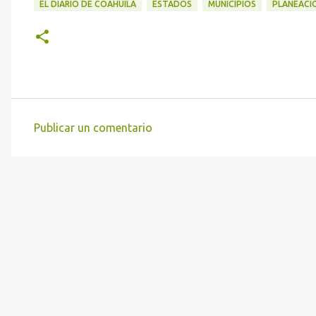
EL DIARIO DE COAHUILA
ESTADOS
MUNICIPIOS
PLANEACI
Publicar un comentario
C
o
m
e
n
t
a
r
i