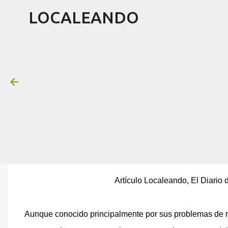
LOCALEANDO
Sinaloa prepara su futuro
el
diciembre 09, 2004
Artículo Localeando, El Diario
Aunque conocido principalmente por sus problemas de nar