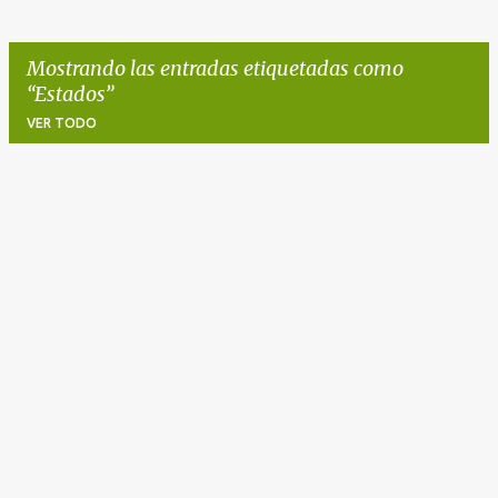
Mostrando las entradas etiquetadas como
Estados
VER TODO
E
n
t
r
a
d
a
s