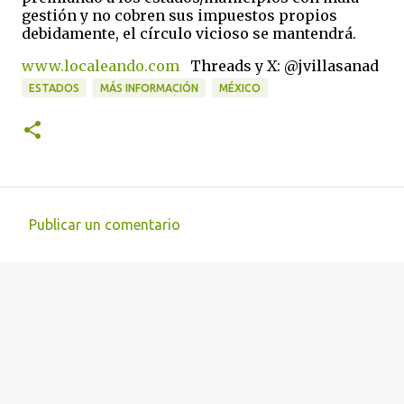
gestión y no cobren sus impuestos propios
debidamente, el círculo vicioso se mantendrá.
www.localeando.com
Threads y X: @jvillasanad
ESTADOS
MÁS INFORMACIÓN
MÉXICO
Publicar un comentario
C
o
m
e
n
t
a