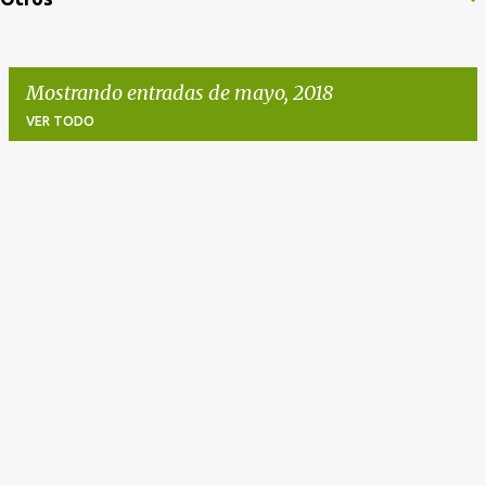
Mostrando entradas de mayo, 2018
VER TODO
E
n
t
r
a
d
a
s