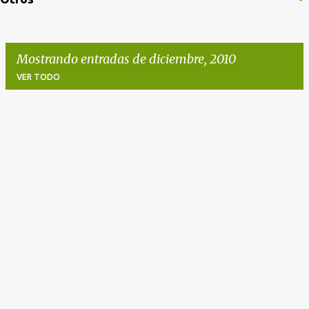
Mostrando entradas de diciembre, 2010
VER TODO
E
n
t
r
a
d
a
s