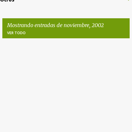
Mostrando entradas de noviembre, 2002
VER TODO
E
n
t
r
a
d
a
s