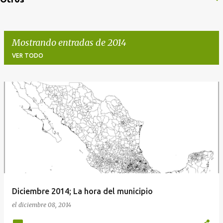
Mostrando entradas de 2014
VER TODO
E
n
t
r
a
d
a
s
Diciembre 2014; La hora del municipio
el
diciembre 08, 2014