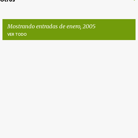
Mostrando entradas de enero, 2005
VER TODO
E
n
t
r
a
d
a
s