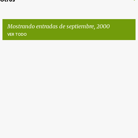
Mostrando entradas de septiembre, 2000
VER TODO
E
n
t
r
a
d
a
s