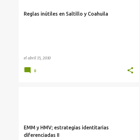
Reglas inútiles en Saltillo y Coahuila
el
abril 15, 2010
0
ARTÍCULOS ANTERIORES
COAHUILA
+
REGIONALISMO EN MÉXICO
EMM y HMV; estrategias identitarias
diferenciadas II