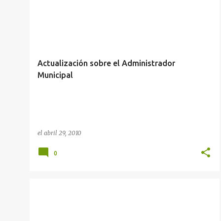
t
ADMINISTRADOR MUNICIPAL
ARTÍCULOS ANTERIORES
r
CITY MANAGERS
MUNICIPIOS
+
a
d
Actualización sobre el Administrador
a
Municipal
s
el
abril 29, 2010
0
ARTÍCULOS ANTERIORES
COAHUILA
SALTILLO