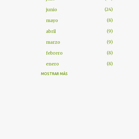
24
junio
8
mayo
9
abril
9
marzo
8
febrero
8
enero
MOSTRAR MÁS
101
2025
7
diciembre
8
noviembre
9
octubre
9
septiembre
8
agosto