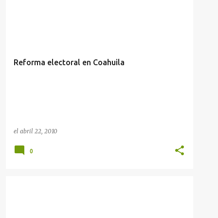
ARTÍCULOS ANTERIORES
COAHUILA
Reforma electoral en Coahuila
el
abril 22, 2010
0
MEDICIÓN DEL DESEMPEÑO EN GOBIERNOS
MUNICIPIOS