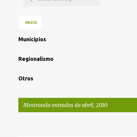
INICIO
Municipios
Regionalismo
Otros
Mostrando entradas de abril, 2010
E
n