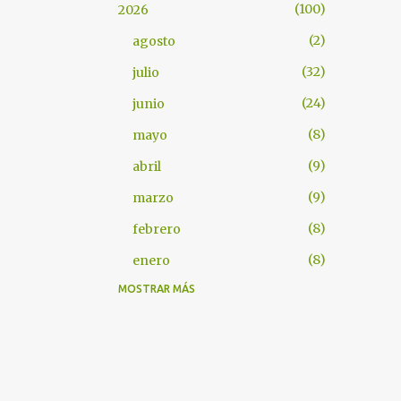
100
2026
2
agosto
32
julio
24
junio
8
mayo
9
abril
9
marzo
8
febrero
8
enero
MOSTRAR MÁS
101
2025
7
diciembre
8
noviembre
9
octubre