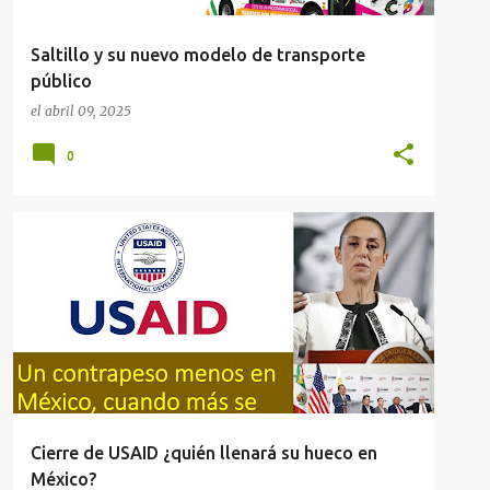
Saltillo y su nuevo modelo de transporte
público
el
abril 09, 2025
0
4T
AMLO
EE.UU.
MÉXICO
SHEINBAUM
Cierre de USAID ¿quién llenará su hueco en
México?