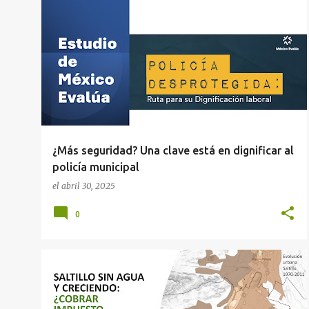
t
MÉXICO
MUNICIPIOS
SEGURIDAD
r
a
d
a
s
¿Más seguridad? Una clave está en dignificar al
policía municipal
el
abril 30, 2025
0
MUNICIPIOS
SALTILLO