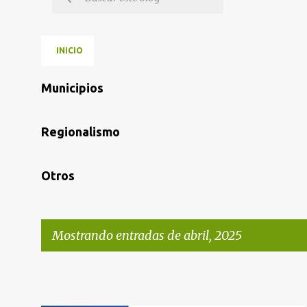
INICIO
Municipios
Regionalismo
Otros
Mostrando entradas de abril, 2025
E
n