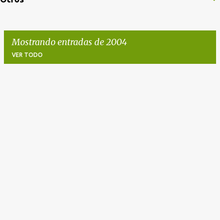
Mostrando entradas de 2004
VER TODO
E
n
t
r
a
d
a
s