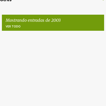
Mostrando entradas de 2003
VER TODO
E
n
t
r
a
d
a
s