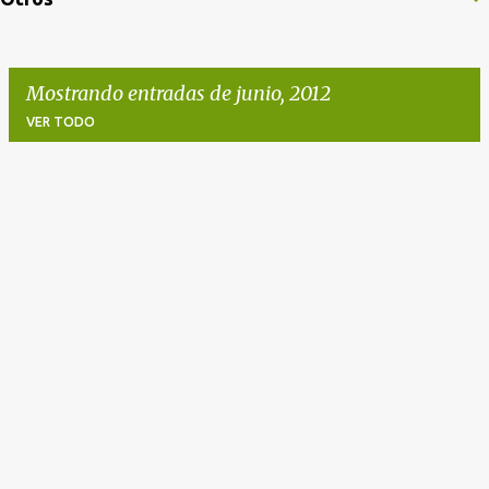
Mostrando entradas de junio, 2012
VER TODO
E
n
t
r
a
d
a
s