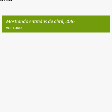
Mostrando entradas de abril, 2016
VER TODO
E
n
t
r
a
d
a
s