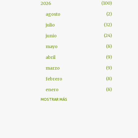
100
2026
2
agosto
32
julio
24
junio
8
mayo
9
abril
9
marzo
8
febrero
8
enero
MOSTRAR MÁS
101
2025
7
diciembre
8
noviembre
9
octubre