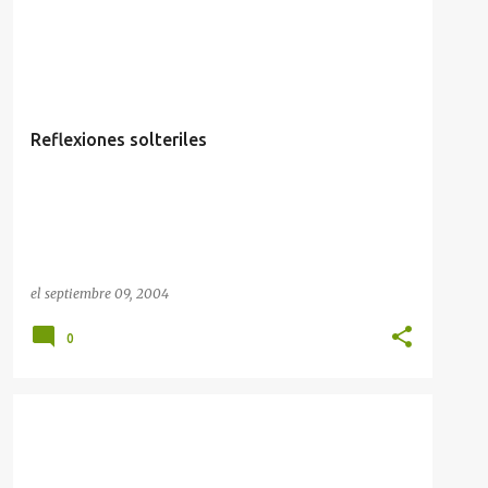
EL DIARIO DE COAHUILA
OTROS
Reflexiones solteriles
el
septiembre 09, 2004
0
AMLO
ARTÍCULOS ANTERIORES
+
1