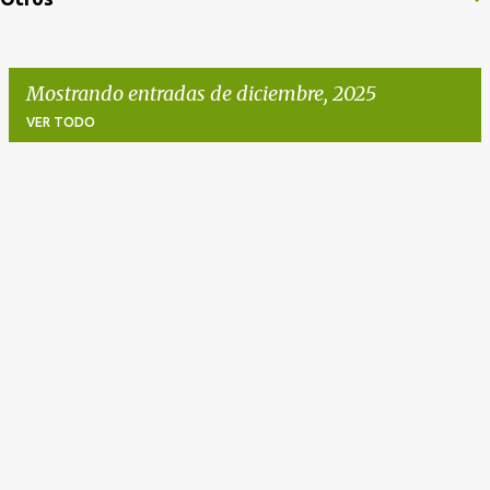
Mostrando entradas de diciembre, 2025
VER TODO
E
n
t
r
a
d
a
s