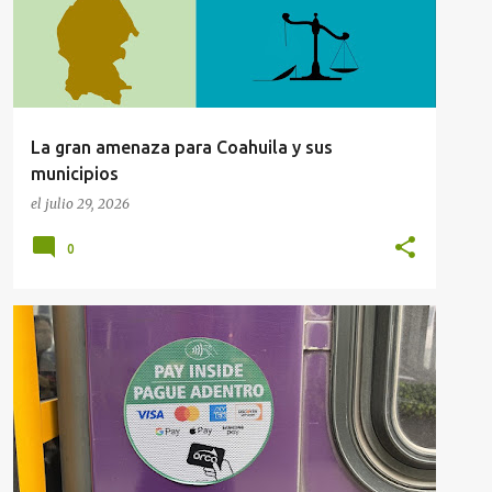
La gran amenaza para Coahuila y sus
municipios
el
julio 29, 2026
0
EE.UU.
MOVILIDAD
MUNICIPIOS
SALTILLO
+
VIAJES