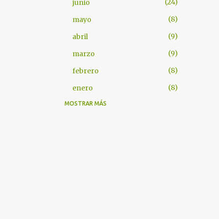
24
junio
8
mayo
9
abril
9
marzo
8
febrero
8
enero
MOSTRAR MÁS
101
2025
7
diciembre
8
noviembre
9
octubre
9
septiembre
8
agosto
9
julio