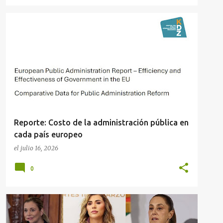
ACADEMIA
EUROPA
INTERNACIONAL
+
PUBLICACIONES
Reporte: Costo de la administración pública en
cada país europeo
el
julio 16, 2026
0
4T
ESTADOS
MÉXICO
SHEINBAUM