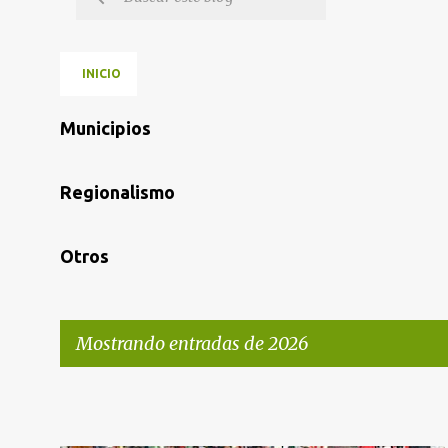
INICIO
Municipios
Regionalismo
Otros
Mostrando entradas de 2026
E
n