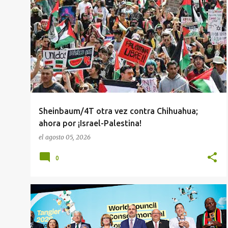
t
4T
ESTADOS
REGIONALISMO
SHEINBAUM
r
a
d
a
s
Sheinbaum/4T otra vez contra Chihuahua;
ahora por ¡Israel-Palestina!
el
agosto 05, 2026
0
INTERNACIONAL
MUNICIPIOS